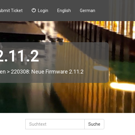
ubmit Ticket
Login
English
German
2.11.2
gen
>
220308: Neue Firmware 2.11.2