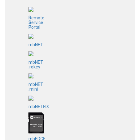
R
emote
S
ervice
P
ortal
mbNET
mbNET
.rokey
mbNET
.mini
mbNETFIX
mbEDGE