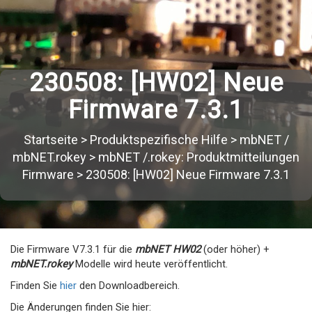
230508: [HW02] Neue
Firmware 7.3.1
Startseite
>
Produktspezifische Hilfe
>
mbNET /
mbNET.rokey
>
mbNET /.rokey: Produktmitteilungen
Firmware
>
230508: [HW02] Neue Firmware 7.3.1
Die Firmware V7.3.1 für die
mbNET HW02
(oder höher) +
mbNET.rokey
Modelle wird heute veröffentlicht.
Finden Sie
hier
den Downloadbereich.
Die Änderungen finden Sie hier: