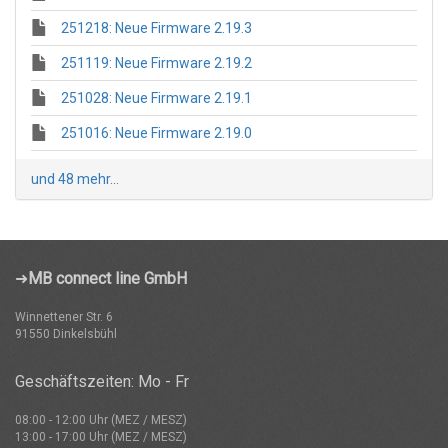
251218: Neue Firmware 2.19.3
251119: Neue Firmware 2.19.2
251028: Neue Firmware 2.19.1
251016: Neue Firmware 2.19.0
und 48 mehr...
➜
MB connect line GmbH
Winnettener Str. 6
91550 Dinkelsbühl
Geschäftszeiten: Mo - Fr
08:00 - 12:00 Uhr (MEZ / MESZ)
13:00 - 17:00 Uhr (MEZ / MESZ)