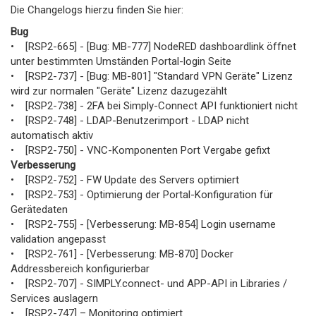
Die Changelogs hierzu finden Sie hier:
Bug
• [RSP2-665] - [Bug: MB-777] NodeRED dashboardlink öffnet
unter bestimmten Umständen Portal-login Seite
• [RSP2-737] - [Bug: MB-801] "Standard VPN Geräte" Lizenz
wird zur normalen "Geräte" Lizenz dazugezählt
• [RSP2-738] - 2FA bei Simply-Connect API funktioniert nicht
• [RSP2-748] - LDAP-Benutzerimport - LDAP nicht
automatisch aktiv
• [RSP2-750] - VNC-Komponenten Port Vergabe gefixt
Verbesserung
• [RSP2-752] - FW Update des Servers optimiert
• [RSP2-753] - Optimierung der Portal-Konfiguration für
Gerätedaten
• [RSP2-755] - [Verbesserung: MB-854] Login username
validation angepasst
• [RSP2-761] - [Verbesserung: MB-870] Docker
Addressbereich konfigurierbar
• [RSP2-707] - SIMPLY.connect- und APP-API in Libraries /
Services auslagern
• [RSP2-747] – Monitoring optimiert