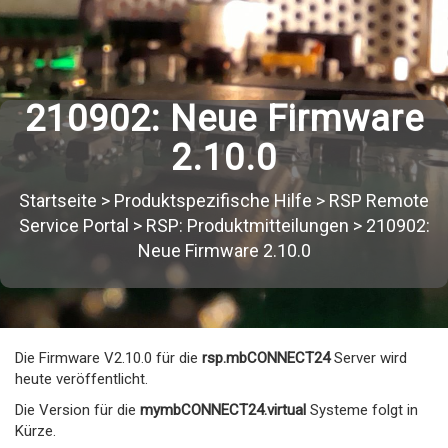
210902: Neue Firmware
2.10.0
Startseite
>
Produktspezifische Hilfe
>
RSP Remote
Service Portal
>
RSP: Produktmitteilungen
>
210902:
Neue Firmware 2.10.0
Die Firmware V2.10.0 für die
rsp.mbCONNECT24
Server wird
heute veröffentlicht.
Die Version für die
mymbCONNECT24.virtual
Systeme folgt in
Kürze.