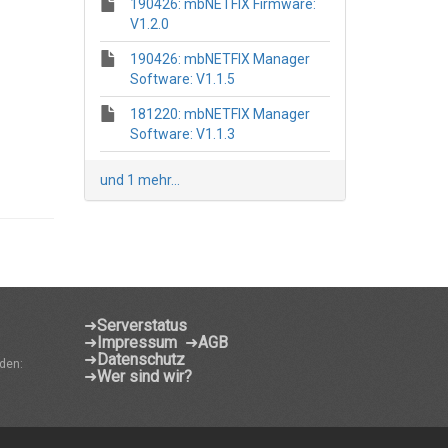
190426: mbNETFIX Firmware:
V1.2.0
190426: mbNETFIX Manager
Software: V1.1.5
181220: mbNETFIX Manager
Software: V1.1.3
und 1 mehr...
➜
Serverstatus
➜
Impressum
➜
AGB
➜
Datenschutz
den:
➜
Wer sind wir?