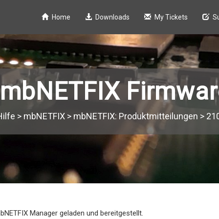
Home
Downloads
My Tickets
S
 mbNETFIX Firmware
ilfe
>
mbNETFIX
>
mbNETFIX: Produktmitteilungen
>
21
mbNETFIX Manager geladen und bereitgestellt.