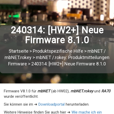
240314: [HW2+] Neue
Firmware 8.1.0
Startseite
>
Produktspezifische Hilfe
>
mbNET /
mbNET.rokey
>
mbNET /.rokey: Produktmitteilungen
Firmware
>
240314: [HW2+] Neue Firmware 8.1.0
Firmware V8.1.0 für
mbNET
(ab HW02),
mbNET.rokey
und
RA70
wurde veröffentlicht.
Sie können sie im ➜
Downloadportal
herunterladen.
Weitere Hinweise finden Sie auch hier ➜
Wie mache ich ein