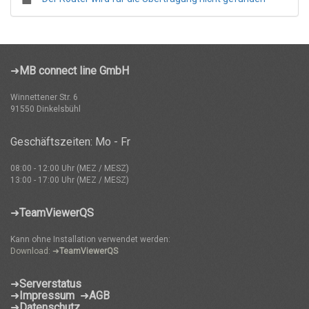
➜
MB connect line GmbH
Winnettener Str. 6
91550 Dinkelsbühl
Geschäftszeiten: Mo - Fr
08:00 - 12:00 Uhr (MEZ / MESZ)
13:00 - 17:00 Uhr (MEZ / MESZ)
➜
TeamViewerQS
Kann ohne Installation verwendet werden:
Download: ➜
TeamViewerQS
➜
Serverstatus
➜
Impressum
➜
AGB
➜
Datenschutz