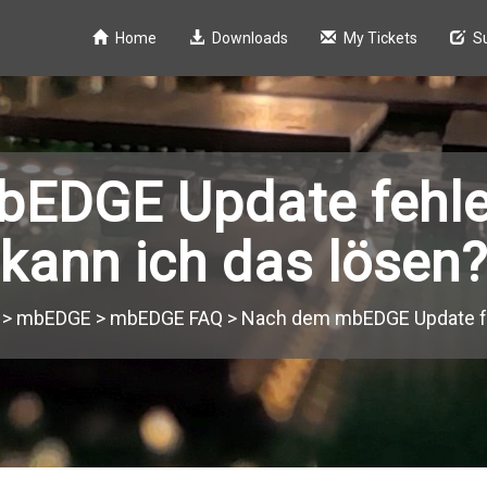
Home
Downloads
My Tickets
S
EDGE Update fehle
kann ich das lösen
>
mbEDGE
>
mbEDGE FAQ
>
Nach dem mbEDGE Update feh