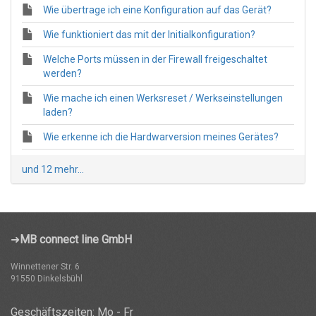
Wie übertrage ich eine Konfiguration auf das Gerät?
Wie funktioniert das mit der Initialkonfiguration?
Welche Ports müssen in der Firewall freigeschaltet
werden?
Wie mache ich einen Werksreset / Werkseinstellungen
laden?
Wie erkenne ich die Hardwarversion meines Gerätes?
und 12 mehr...
➜
MB connect line GmbH
Winnettener Str. 6
91550 Dinkelsbühl
Geschäftszeiten: Mo - Fr